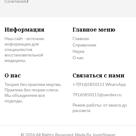
Сочетания
Информация
Главное меню
Наш сайт - источник
Главная
информации для
Справочник
специалистов
Наука
восстановительной
О нас
медицины.
О нас
Связаться с нами
Теория без практики мертва.
+7(916)5850111 WhatsApp
Практика без теории слепа.
79165850111@yandex.ru
Мы объединяем все
подходы.
Режим работы: от заката до
рассвета
© 2026 All Rights Reserved. Made By
JoomShaper