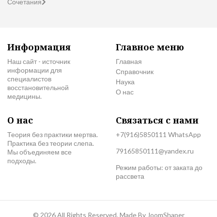
Сочетания
Информация
Главное меню
Наш сайт - источник
Главная
информации для
Справочник
специалистов
Наука
восстановительной
О нас
медицины.
О нас
Связаться с нами
Теория без практики мертва.
+7(916)5850111 WhatsApp
Практика без теории слепа.
79165850111@yandex.ru
Мы объединяем все
подходы.
Режим работы: от заката до
рассвета
© 2026 All Rights Reserved. Made By
JoomShaper