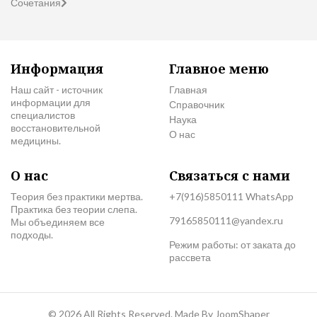
Сочетания
Информация
Главное меню
Наш сайт - источник
Главная
информации для
Справочник
специалистов
Наука
восстановительной
О нас
медицины.
О нас
Связаться с нами
Теория без практики мертва.
+7(916)5850111 WhatsApp
Практика без теории слепа.
79165850111@yandex.ru
Мы объединяем все
подходы.
Режим работы: от заката до
рассвета
© 2026 All Rights Reserved. Made By
JoomShaper