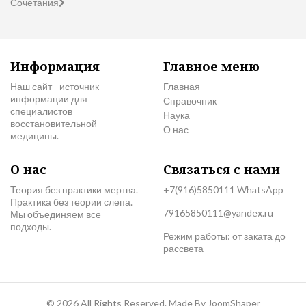
Сочетания
Информация
Главное меню
Наш сайт - источник
Главная
информации для
Справочник
специалистов
Наука
восстановительной
О нас
медицины.
О нас
Связаться с нами
Теория без практики мертва.
+7(916)5850111 WhatsApp
Практика без теории слепа.
79165850111@yandex.ru
Мы объединяем все
подходы.
Режим работы: от заката до
рассвета
© 2026 All Rights Reserved. Made By
JoomShaper